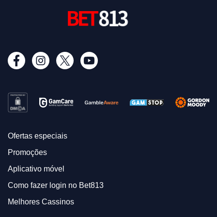
Ofertas especiais
Promoções
Aplicativo móvel
Como fazer login no Bet813
Melhores Cassinos