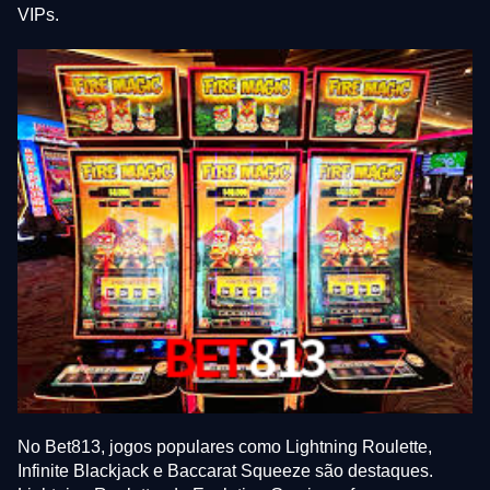
VIPs.
No Bet813, jogos populares como Lightning Roulette,
Infinite Blackjack e Baccarat Squeeze são destaques.