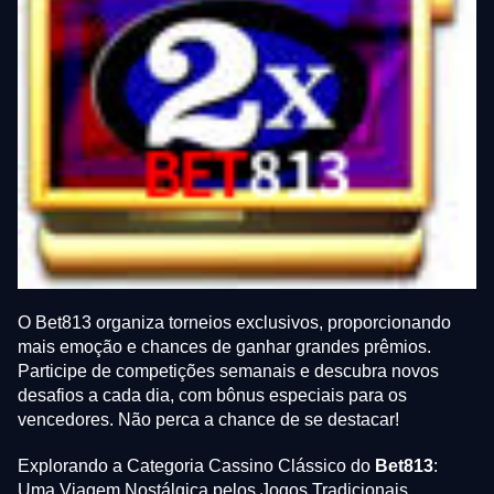
O Bet813 organiza torneios exclusivos, proporcionando
mais emoção e chances de ganhar grandes prêmios.
Participe de competições semanais e descubra novos
desafios a cada dia, com bônus especiais para os
vencedores. Não perca a chance de se destacar!
Explorando a Categoria Cassino Clássico do
Bet813
:
Uma Viagem Nostálgica pelos Jogos Tradicionais