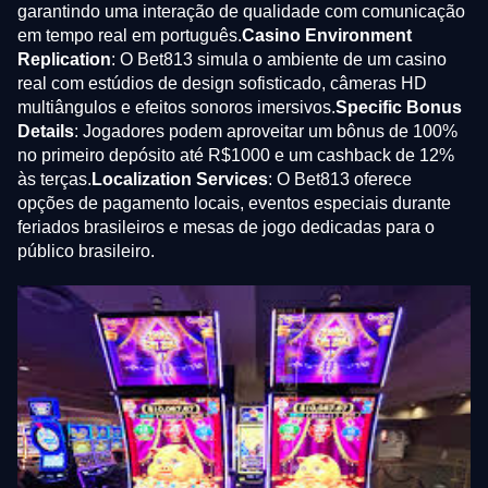
garantindo uma interação de qualidade com comunicação
em tempo real em português.
Casino Environment
Replication
: O Bet813 simula o ambiente de um casino
real com estúdios de design sofisticado, câmeras HD
multiângulos e efeitos sonoros imersivos.
Specific Bonus
Details
: Jogadores podem aproveitar um bônus de 100%
no primeiro depósito até R$1000 e um cashback de 12%
às terças.
Localization Services
: O Bet813 oferece
opções de pagamento locais, eventos especiais durante
feriados brasileiros e mesas de jogo dedicadas para o
público brasileiro.