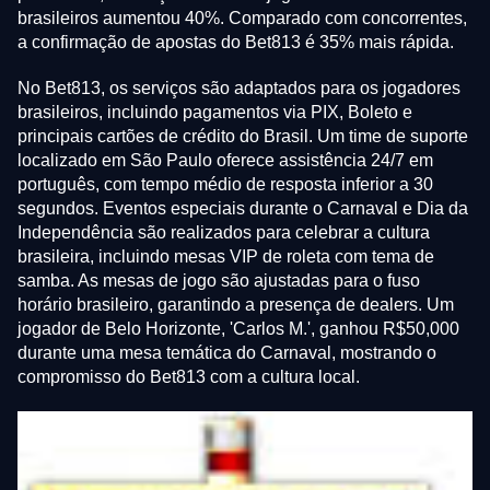
brasileiros aumentou 40%. Comparado com concorrentes,
a confirmação de apostas do Bet813 é 35% mais rápida.
No Bet813, os serviços são adaptados para os jogadores
brasileiros, incluindo pagamentos via PIX, Boleto e
principais cartões de crédito do Brasil. Um time de suporte
localizado em São Paulo oferece assistência 24/7 em
português, com tempo médio de resposta inferior a 30
segundos. Eventos especiais durante o Carnaval e Dia da
Independência são realizados para celebrar a cultura
brasileira, incluindo mesas VIP de roleta com tema de
samba. As mesas de jogo são ajustadas para o fuso
horário brasileiro, garantindo a presença de dealers. Um
jogador de Belo Horizonte, 'Carlos M.', ganhou R$50,000
durante uma mesa temática do Carnaval, mostrando o
compromisso do Bet813 com a cultura local.