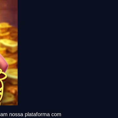
giam nossa plataforma com