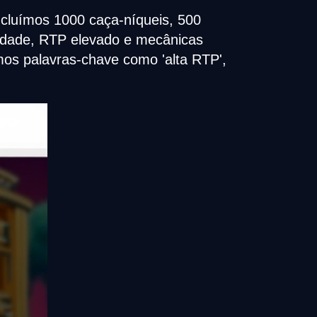
cluímos 1000 caça-níqueis, 500
vidade, RTP elevado e mecânicas
os palavras-chave como 'alta RTP',