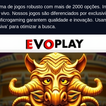
a de jogos robusto com mais de 2000 opções. In
vivo. Nossos jogos são diferenciados por exclusi
 Microgaming garantem qualidade e inovação. Usam
siva' para otimizar a busca.