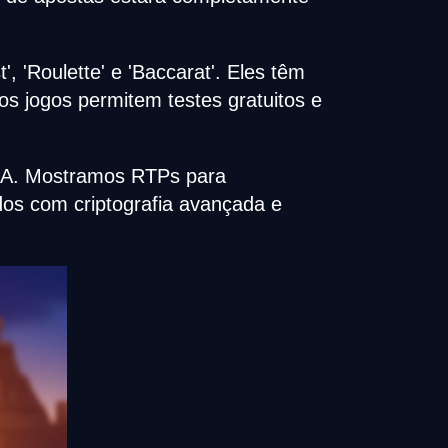
 'Roulette' e 'Baccarat'. Eles têm
 jogos permitem testes gratuitos e
RA. Mostramos RTPs para
os com criptografia avançada e