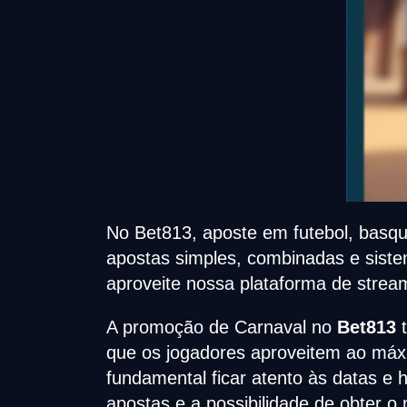
No Bet813, aposte em futebol, basque
apostas simples, combinadas e siste
aproveite nossa plataforma de strea
A promoção de Carnaval no
Bet813
t
que os jogadores aproveitem ao máxi
fundamental ficar atento às datas e 
apostas e a possibilidade de obter o